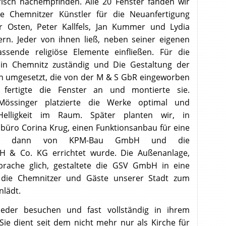
sch nachempfinden. Alle 20 Fenster fanden wir
te Chemnitzer Künstler für die Neuanfertigung
r Osten, Peter Kallfels, Jan Kummer und Lydia
rn. Jeder von ihnen ließ, neben seiner eigenen
assende religiöse Elemente einfließen. Für die
 in Chemnitz zuständig und Die Gestaltung der
n umgesetzt, die von der M & S GbR eingeworben
 fertigte die Fenster an und montierte sie.
 Mössinger platzierte die Werke optimal und
elligkeit im Raum. Später planten wir, in
üro Corina Krug, einen Funktionsanbau für eine
 der dann von KPM-Bau GmbH und die
 & Co. KG errichtet wurde. Die Außenanlage,
brache glich, gestaltete die GSV GmbH in eine
 die Chemnitzer und Gäste unserer Stadt zum
nlädt.
eder besuchen und fast vollständig in ihrem
ie dient seit dem nicht mehr nur als Kirche für