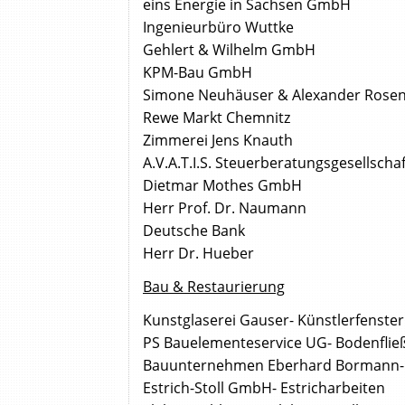
eins Energie in Sachsen GmbH
Ingenieurbüro Wuttke
Gehlert & Wilhelm GmbH
KPM-Bau GmbH
Simone Neuhäuser & Alexander Rose
Rewe Markt Chemnitz
Zimmerei Jens Knauth
A.V.A.T.I.S. Steuerberatungsgesellsch
Dietmar Mothes GmbH
Herr Prof. Dr. Naumann
Deutsche Bank
Herr Dr. Hueber
Bau & Restaurierung
Kunstglaserei Gauser- Künstlerfenster
PS Bauelementeservice UG- Bodenflie
Bauunternehmen Eberhard Bormann- 
Estrich-Stoll GmbH- Estricharbeiten