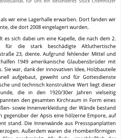
ividualität, für uns ein besonderes Stück Chemnitzer
ontent/themes/bo-beladomo-
e 45
Notice: Array to string conversion in
ontent/themes/bo-beladomo-
, als wir eine Lagerhalle erwarben. Dort fanden wir
e 39
Notice: Array to string conversion in
ontent/themes/bo-beladomo-
te, die dort 2008 eingelagert wurden.
 45
elt es sich dabei um eine Kapelle, die nach dem 2.
z für die stark beschädigte Altluthertische
straße 23, diente. Aufgrund fehlender Mittel und
, halfen 1949 amerikanische Glaubensbrüder mit
s. Sie war, dank der innovativen Idee, Holzbauteile
chnell aufgebaut, geweiht und für Gottesdienste
ische und technisch konstruktive Wert liegt dieser
nde, die in den 1920/30er Jahren vielseitig
rspannten den gesamten Kirchraum in Form eines
Außen- sowie Innenverkleidung der Wände bestand
ch gegenüber der Apsis eine hölzerne Empore, auf
ent stand. Die Innenwände aus Pressspanplatten
überzogen. Außerdem waren die rhombenförmigen