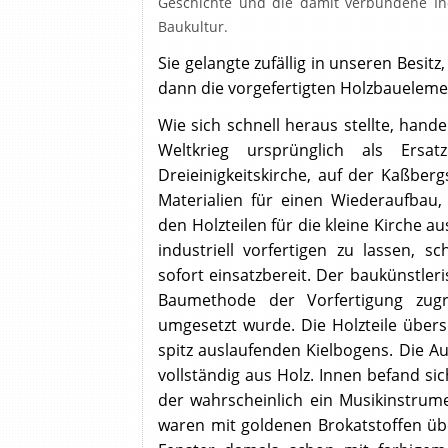
Geschichte und die damit verbundene Ind
/mnt/web402/b2/27/51144427/htdocs/wp-c
Baukultur.
child/templates/propertygallery.php on lin
/mnt/web402/b2/27/51144427/htdocs/wp-c
Sie gelangte zufällig in unseren Besitz
child/templates/propertygallery.php on lin
/mnt/web402/b2/27/51144427/htdocs/wp-c
dann die vorgefertigten Holzbauelemen
child/templates/propertygallery.php on line
Wie sich schnell heraus stellte, hand
Weltkrieg ursprünglich als Ersat
Dreieinigkeitskirche, auf der Kaßberg
Materialien für einen Wiederaufbau
den Holzteilen für die kleine Kirche au
industriell vorfertigen zu lassen, s
sofort einsatzbereit. Der baukünstler
Baumethode der Vorfertigung zugru
umgesetzt wurde. Die Holzteile übe
spitz auslaufenden Kielbogens. Die 
vollständig aus Holz. Innen befand si
der wahrscheinlich ein Musikinstrum
waren mit goldenen Brokatstoffen 