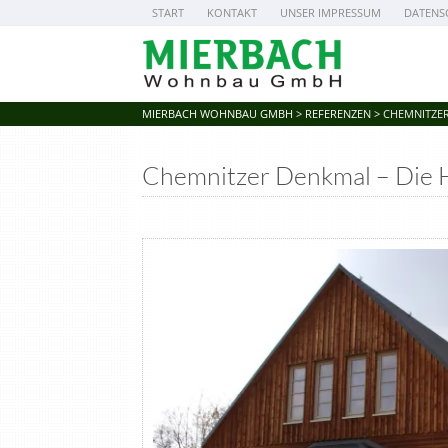
START
KONTAKT
UNSER IMPRESSUM
DATENS
MIERBACH WOHNBAU GMBH
>
REFERENZEN
>
CHEMNITZER
Chemnitzer Denkmal – Die 
Notice: Array to string conversion in /mn
beladomo-child/templates/propertygallery.
/mnt/web402/b2/27/51144427/htdocs/wp-c
child/templates/propertygallery.php on lin
/mnt/web402/b2/27/51144427/htdocs/wp-c
child/templates/propertygallery.php on lin
/mnt/web402/b2/27/51144427/htdocs/wp-c
child/templates/propertygallery.php on lin
/mnt/web402/b2/27/51144427/htdocs/wp-c
child/templates/propertygallery.php on lin