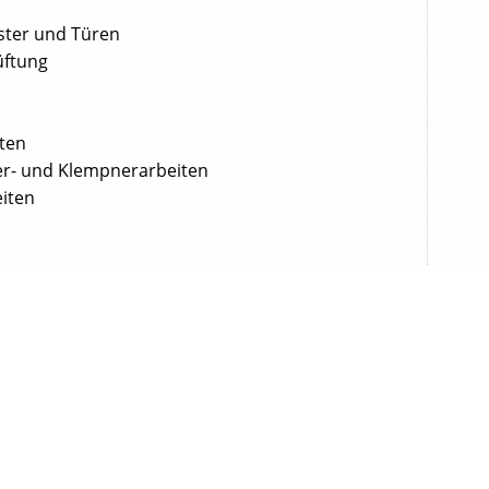
nster und Türen
üftung
ten
er- und Klempnerarbeiten
iten
& Co. KG – Fassade Funktionsanbau
zug
g Funktionsanbau
Jiri Müller- Statik
geber