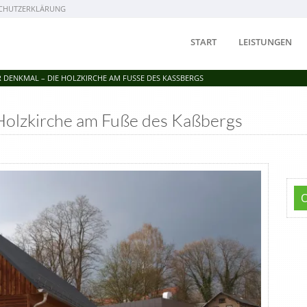
CHUTZERKLÄRUNG
START
LEISTUNGEN
 DENKMAL – DIE HOLZKIRCHE AM FUSSE DES KASSBERGS
Holzkirche am Fuße des Kaßbergs
t/web402/b2/27/51144427/htdocs/wp-content/themes/bo-
php on line 39
Notice: Array to string conversion in
ontent/themes/bo-beladomo-
e 45
Notice: Array to string conversion in
ontent/themes/bo-beladomo-
e 39
Notice: Array to string conversion in
ontent/themes/bo-beladomo-
e 45
Notice: Array to string conversion in
ontent/themes/bo-beladomo-
e 39
Notice: Array to string conversion in