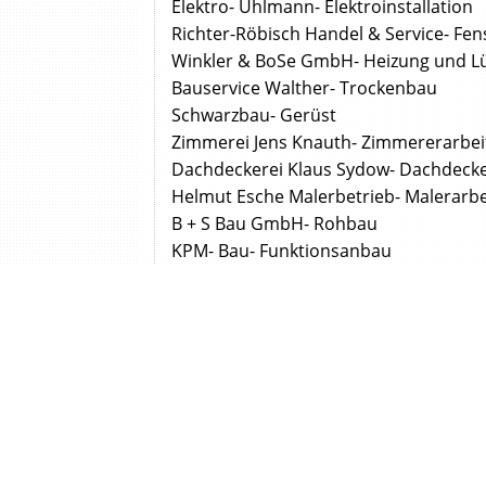
Elektro- Uhlmann- Elektroinstallation
Richter-Röbisch Handel & Service- Fe
Winkler & BoSe GmbH- Heizung und L
Bauservice Walther- Trockenbau
Schwarzbau- Gerüst
Zimmerei Jens Knauth- Zimmererarbei
Dachdeckerei Klaus Sydow- Dachdeck
Helmut Esche Malerbetrieb- Malerarbe
B + S Bau GmbH- Rohbau
KPM- Bau- Funktionsanbau
Dachdeckerwerkstätten Freund GmbH 
Kone Garant Aufzug GmbH- Lastenauf
Architekten & Planer
Architektenbüro Corina Krug- Planun
bmf Plan Ingenieurbüro für Bauplanung 
Dipl.-Ing. Gerd Jenkner- Bauleitung
Architekt Ralf- Joachim Fischer- Ideen