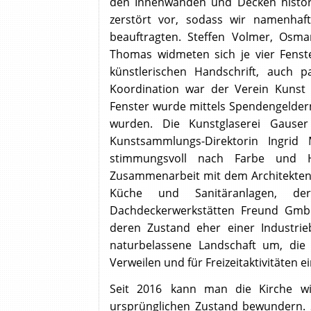
den Innenwänden und Decken histori
zerstört vor, sodass wir namenhaf
beauftragten. Steffen Volmer, Osma
Thomas widmeten sich je vier Fenste
künstlerischen Handschrift, auch p
Koordination war der Verein Kunst
Fenster wurde mittels Spendengelder
wurden. Die Kunstglaserei Gauser
Kunstsammlungs-Direktorin Ingrid
stimmungsvoll nach Farbe und H
Zusammenarbeit mit dem Architektenb
Küche und Sanitäranlagen,
Dachdeckerwerkstätten Freund GmbH
deren Zustand eher einer Industrie
naturbelassene Landschaft um, die
Verweilen und für Freizeitaktivitäten ei
Seit 2016
kann man die Kirche wi
ursprünglichen Zustand bewundern. S