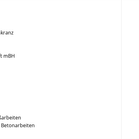
nkranz
aft mBH
ßarbeiten
Betonarbeiten